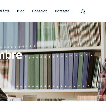
diante
Blog
Donación
Contacto
mbre