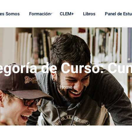
nes Somos
Formación
CLEM+
Libros
Panel de Estu
egoría de Curso:
Cu
Home