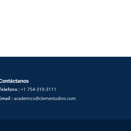
Contáctanos
Telefono :
+1 754-310-3111
Email :
academico@clemestudios.com