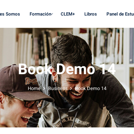
nes Somos
Formación
CLEM+
Libros
Panel de Estu
Book Demo 14
Home
Business
Book Demo 14