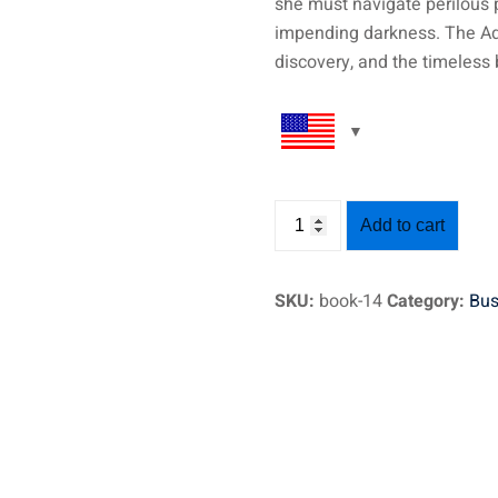
she must navigate perilous 
impending darkness. The Adv
discovery, and the timeless 
Add to cart
SKU:
book-14
Category:
Bus