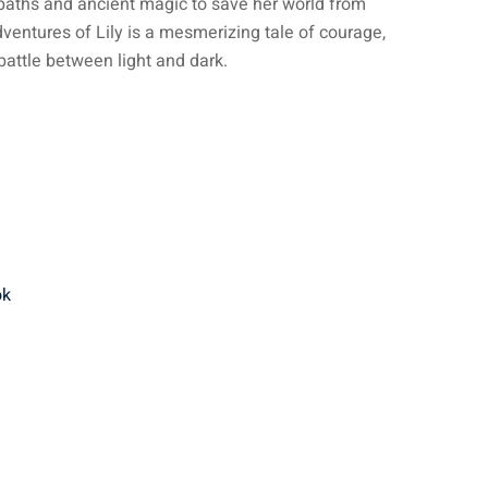
paths and ancient magic to save her world from
entures of Lily is a mesmerizing tale of courage,
battle between light and dark.
ok