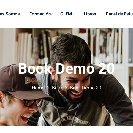
nes Somos
Formación
CLEM+
Libros
Panel de Estu
Book Demo 20
Home
Book
Book Demo 20