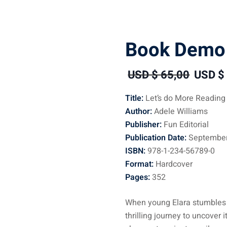
Book Demo
USD $
65
,00
USD 
Title:
Let’s do More Reading
Author:
Adele Williams
Publisher:
Fun Editorial
Publication Date:
September
ISBN:
978-1-234-56789-0
Format:
Hardcover
Pages:
352
When young Elara stumbles 
thrilling journey to uncover 