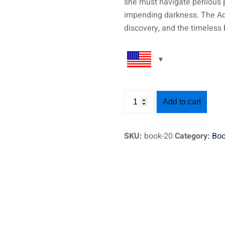
she must navigate perilous 
impending darkness. The Adv
discovery, and the timeless 
Add to cart
SKU:
book-20
Category:
Bo