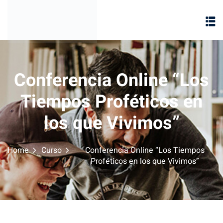
Conferencia Online “Los
Tiempos Proféticos en
los que Vivimos”
Home
Curso
Conferencia Online “Los Tiempos
Proféticos en los que Vivimos”
te