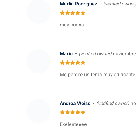
Marlin Rodriguez
(verified owner
5
out of 5
muy buena
Mario
(verified owner)
noviembre
5
out of 5
Me parece un tema muy edificante c
Andrea Weiss
(verified owner)
no
5
out of 5
Exelenteeee