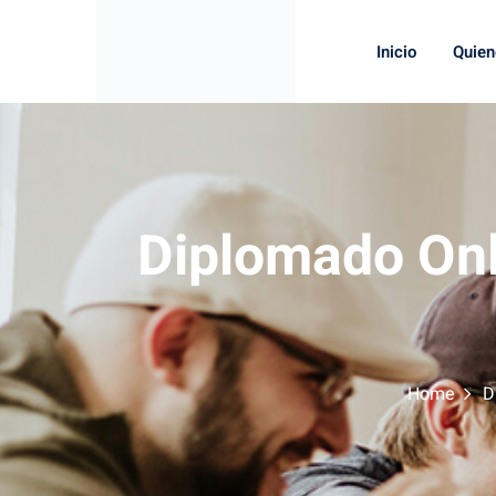
Inicio
Quie
Diplomado Onl
Home
D