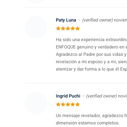
5
out of 5
Paty Luna
(verified owner)
novie
5
out of 5
Ha sido una experiencia extraordin
ENFOQUE genuino y verdadero en el
Agradezco al Padre por sus vidas y
revelación a mi esposo y a mi, sie
aterrizar y dar forma a lo que él E
Ingrid Puchi
(verified owner)
novi
5
out of 5
Un mensaje revelador, agradezco 
dimensión estamos completos.