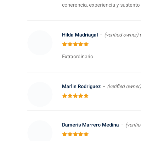
coherencia, experiencia y sustento
Hilda Madriagal
(verified owner)
5
out of 5
Extraordinario
Marlin Rodriguez
(verified owner
5
out of 5
Dameris Marrero Medina
(verifi