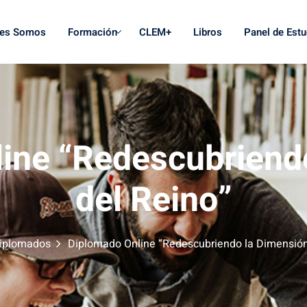
nes Somos
Formación
CLEM+
Libros
Panel de Estu
ine “Redescubriend
del Reino”
iplomados
Diplomado Online “Redescubriendo la Dimensión