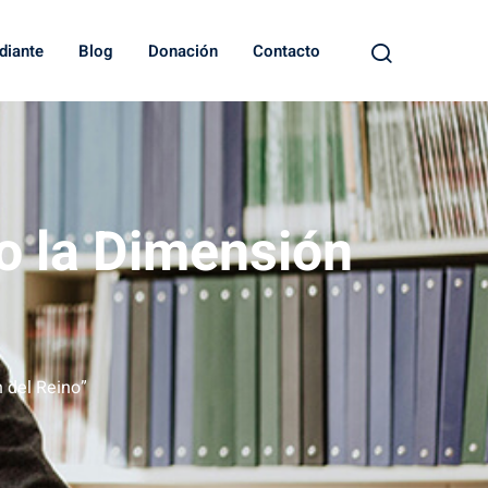
diante
Blog
Donación
Contacto
o la Dimensión
 del Reino”