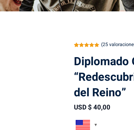
(
25
valoracione
Valorado
25
Diplomado 
con
5.00
de
5 en base
a
valoraciones
“Redescubr
de clientes
del Reino”
USD $
40
,00